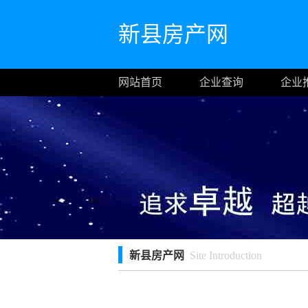
新县房产网
网站首页
企业查询
企业
新县房产网
Site Introduction