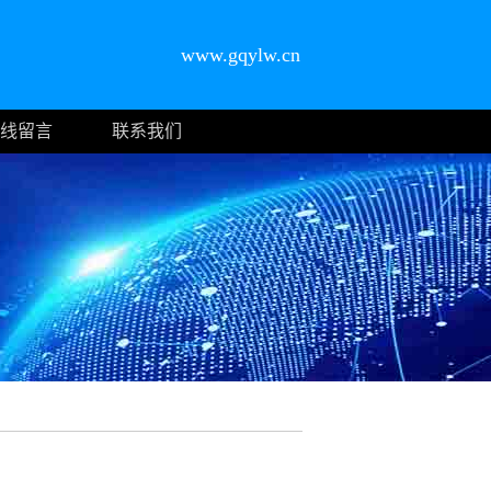
www.gqylw.cn
线留言
联系我们